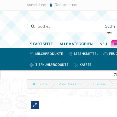
Anmeldung
Registrierung
STARTSEITE
ALLE KATEGORIEN
NEU
A
MILCHPRODUKTE
LEBENSMITTEL
FRÜ
TIEFKÜHLPRODUKTE
KAFFEE
Z
Home
Vom Buurehof
Früchte