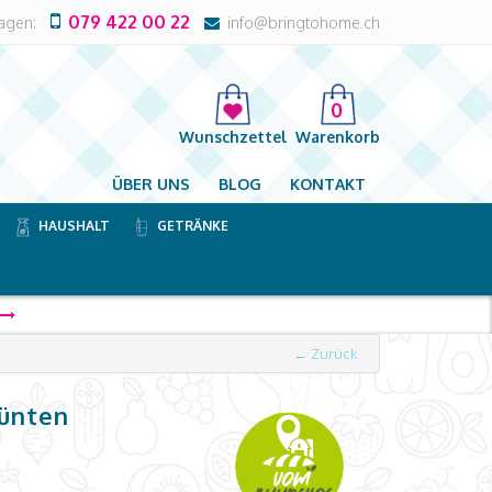
079 422 00 22
ragen:
info@bringtohome.ch
0
Wunschzettel
Warenkorb
ÜBER UNS
BLOG
KONTAKT
HAUSHALT
GETRÄNKE
← Zurück
ünten