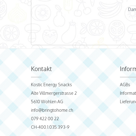
Dam
Kontakt
Infor
Kostic Energy Snacks
AGBs
Alte Villmergerstrasse 2
Informa
5610 Wohlen AG
Lieferun
info@bringtohome.ch
079 422 00 22
CH-400.1.035.393-9