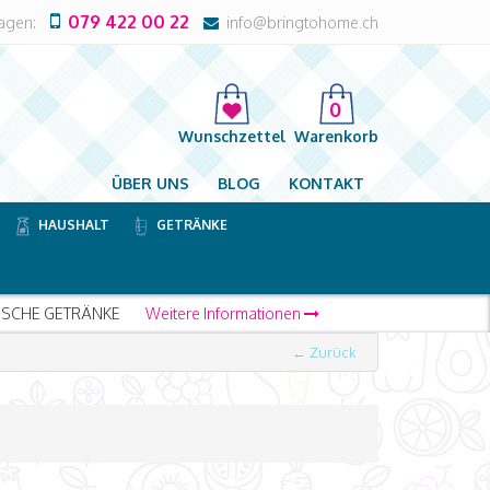
079 422 00 22
ragen:
info@bringtohome.ch
0
Wunschzettel
Warenkorb
ÜBER UNS
BLOG
KONTAKT
HAUSHALT
GETRÄNKE
← Zurück