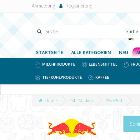
Anmeldung
Registrierung
STARTSEITE
ALLE KATEGORIEN
NEU
A
MILCHPRODUKTE
LEBENSMITTEL
FRÜ
TIEFKÜHLPRODUKTE
KAFFEE
Z
Home
Alle Marken
Red Bull
Sorti